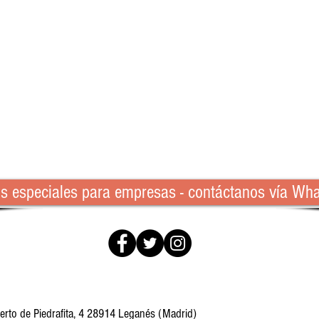
os especiales para empresas - contáctanos vía Wh
erto de Piedrafita, 4 28914 Leganés (Madrid)