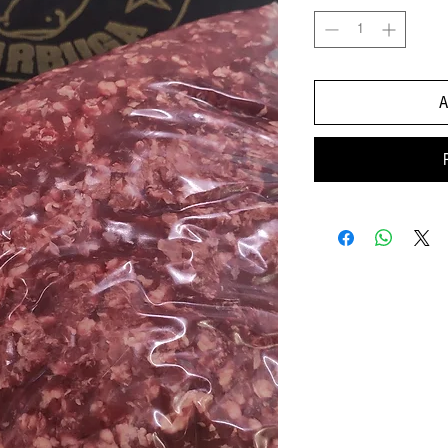
1
Kilogramos
A