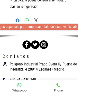
• La picaña puede conservarse hasta 5
días en refrigeración
ços especiais para empresas - fale conosco via WhatsApp
Contatos
Poligono Industrial Prado Overa C/ Puerto de
Piedrafita, 4 28914 Leganés (Madrid)
+34 913 410 148
oficina@carbuga.com
WhatsApp
Phone
Informação legal
Entregas