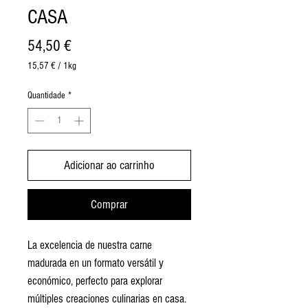
CASA
Preço
54,50 €
15,57 €
/
1kg
15,57 €
por
Quantidade
*
1
quilograma
Adicionar ao carrinho
Comprar
La excelencia de nuestra carne
madurada en un formato versátil y
económico, perfecto para explorar
múltiples creaciones culinarias en casa.